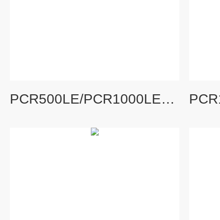
PCR500LE/PCR1000LE菊水KIKUSUI可编程交流电源 示波器电源通用仪器